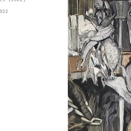
es (2022)
022